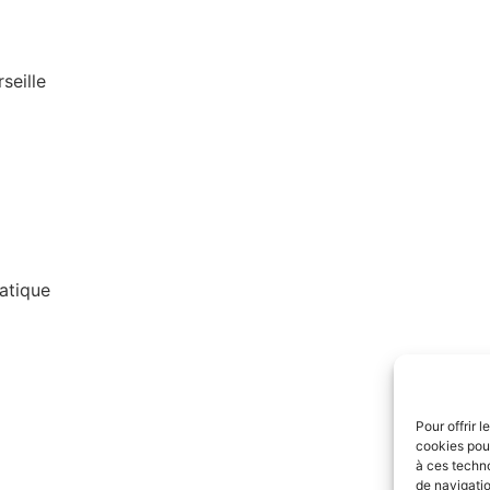
seille
atique
Pour offrir 
cookies pour
à ces techn
de navigatio