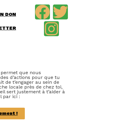
UN DON
ETTER
ui permet que nous
des d’actions pour que tu
it de t’engager au sein de
che locale près de chez toi,
il sert justement à t’aider à
 par ici :
vement !